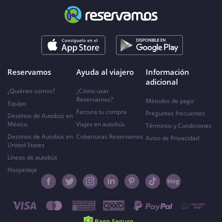
Reservamos
Ayuda al viajero
Información
adicional
¿Quiénes somos?
¿Cómo usar
Reservamos?
Métodos de pago
Equipo
Factura tu compra
Preguntas frecuentes
Destinos de Autobús en
México
Viajes en autobús
Términos y Condiciones
Destinos de Autobús en
Coberturas Reservamos
Aviso de Privacidad
United States
Líneas de autobús
Hospedaje