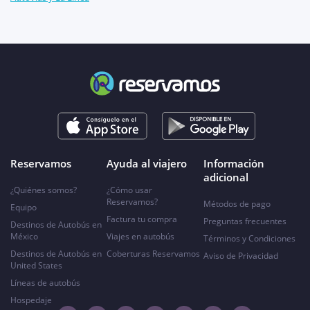
Reservamos
Ayuda al viajero
Información
adicional
¿Quiénes somos?
¿Cómo usar
Reservamos?
Métodos de pago
Equipo
Factura tu compra
Preguntas frecuentes
Destinos de Autobús en
México
Viajes en autobús
Términos y Condiciones
Destinos de Autobús en
Coberturas Reservamos
Aviso de Privacidad
United States
Líneas de autobús
Hospedaje