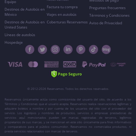
Métodos de pago
Equipo
Factura tu compra
Preguntas frecuentes
Destinos de Autobús en
México
Viajes en autobús
Términos y Condiciones
Destinos de Autobús en
Coberturas Reservamos
Aviso de Privacidad
United States
Líneas de autobús
Hospedaje
© 2012-2026 Reservamos. Todos los derechos reservados.
Reservamos únicamente actúa como comisionista del usuario del sitio, de acuerdo a los
Términos y Condiciones que el usuario acepta. Reservamos realiza reservaciones legítimas y
adquiere boletos a nombre y por cuenta de los usuarios del sitio con el proveedor del
servicio. Los logotipos y nombres de productos, servicios o empresas prestadoras de
servicios aquí mencionados pueden ser marcas registradas de terceros, legítimos
propietarios de sus marcas, y se mencionan en este sitio únicamente para fines informativos
y comparativos para el público consumidor. Reservamos no comercializa productos, ni
presta servicios relacionados con marcas de terceros.