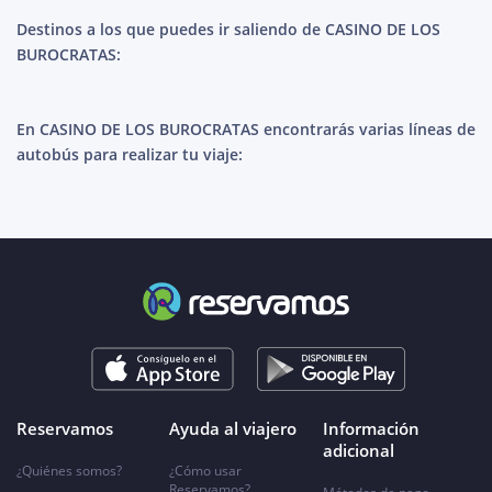
Destinos a los que puedes ir saliendo de CASINO DE LOS
BUROCRATAS:
En CASINO DE LOS BUROCRATAS encontrarás varias líneas de
autobús para realizar tu viaje:
Reservamos
Ayuda al viajero
Información
adicional
¿Quiénes somos?
¿Cómo usar
Reservamos?