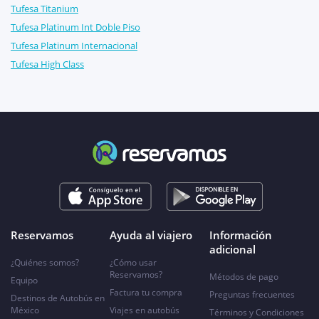
Tufesa Titanium
Tufesa Platinum Int Doble Piso
Tufesa Platinum Internacional
Tufesa High Class
Reservamos
Ayuda al viajero
Información
adicional
¿Quiénes somos?
¿Cómo usar
Reservamos?
Métodos de pago
Equipo
Factura tu compra
Preguntas frecuentes
Destinos de Autobús en
México
Viajes en autobús
Términos y Condiciones