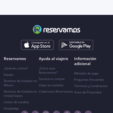
Reservamos
Ayuda al viajero
Información
adicional
¿Quiénes somos?
¿Cómo usar
Reservamos?
Métodos de pago
Equipo
Factura tu compra
Preguntas frecuentes
Destinos de Autobús en
México
Viajes en autobús
Términos y Condiciones
Destinos de Autobús en
Coberturas Reservamos
Aviso de Privacidad
United States
Líneas de autobús
Hospedaje