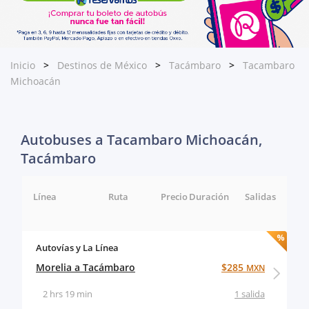
Inicio
Destinos de México
Tacámbaro
Tacambaro
Michoacán
Autobuses a Tacambaro Michoacán,
Tacámbaro
Línea
Ruta
Precio
Duración
Salidas
Autovías y La Línea
Morelia a Tacámbaro
$285
MXN
2 hrs 19 min
1 salida