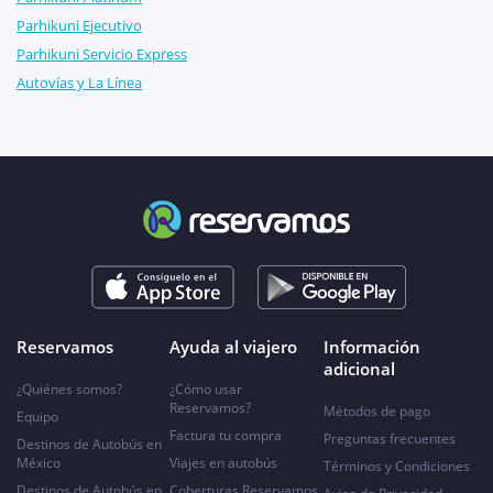
Parhikuni Ejecutivo
Parhikuni Servicio Express
Autovías y La Línea
Reservamos
Ayuda al viajero
Información
adicional
¿Quiénes somos?
¿Cómo usar
Reservamos?
Métodos de pago
Equipo
Factura tu compra
Preguntas frecuentes
Destinos de Autobús en
México
Viajes en autobús
Términos y Condiciones
Destinos de Autobús en
Coberturas Reservamos