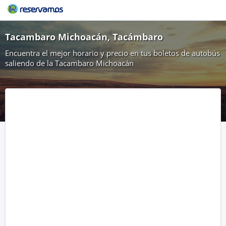
Tacambaro Michoacán, Tacámbaro
Encuentra el mejor horario y precio en tus boletos de autobús
saliendo de la Tacambaro Michoacán