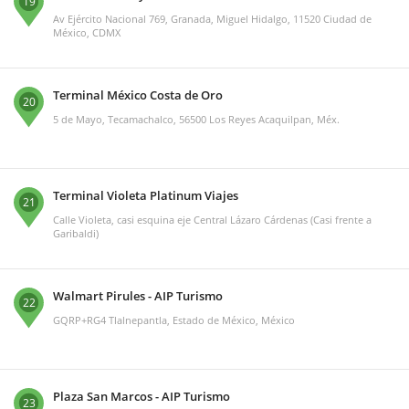
19
Av Ejército Nacional 769, Granada, Miguel Hidalgo, 11520 Ciudad de
México, CDMX
Terminal México Costa de Oro
20
5 de Mayo, Tecamachalco, 56500 Los Reyes Acaquilpan, Méx.
Terminal Violeta Platinum Viajes
21
Calle Violeta, casi esquina eje Central Lázaro Cárdenas (Casi frente a
Garibaldi)
Walmart Pirules - AIP Turismo
22
GQRP+RG4 Tlalnepantla, Estado de México, México
Plaza San Marcos - AIP Turismo
23