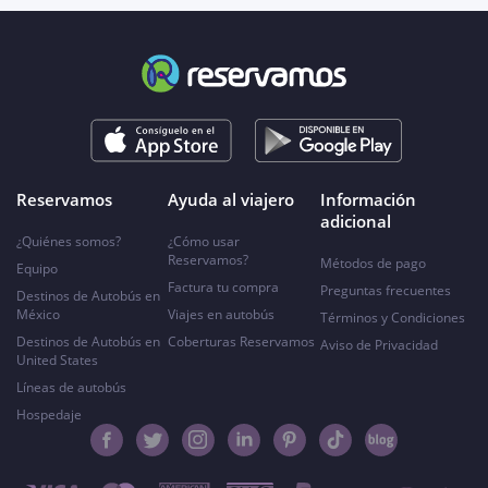
Reservamos
Ayuda al viajero
Información
adicional
¿Quiénes somos?
¿Cómo usar
Reservamos?
Métodos de pago
Equipo
Factura tu compra
Preguntas frecuentes
Destinos de Autobús en
México
Viajes en autobús
Términos y Condiciones
Destinos de Autobús en
Coberturas Reservamos
Aviso de Privacidad
United States
Líneas de autobús
Hospedaje