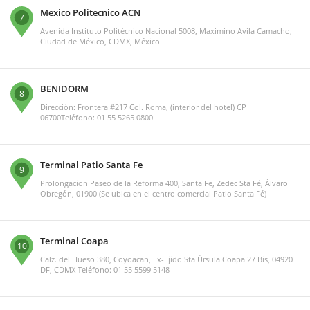
Mexico Politecnico ACN
7
Avenida Instituto Politécnico Nacional 5008, Maximino Avila Camacho,
Ciudad de México, CDMX, México
BENIDORM
8
Dirección: Frontera #217 Col. Roma, (interior del hotel) CP
06700Teléfono: 01 55 5265 0800
Terminal Patio Santa Fe
9
Prolongacion Paseo de la Reforma 400, Santa Fe, Zedec Sta Fé, Álvaro
Obregón, 01900 (Se ubica en el centro comercial Patio Santa Fé)
Terminal Coapa
10
Calz. del Hueso 380, Coyoacan, Ex-Ejido Sta Úrsula Coapa 27 Bis, 04920
DF, CDMX Teléfono: 01 55 5599 5148