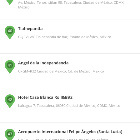
Av. México-Tenochtitlán 98, Tabacalera, Ciudad de México, CDMX,
México
Tlalnepantla
40
GQRV+WC Tlalnepantla de Baz, Estado de México, México
Ángel de la Independencia
41
CRGM+R32 Ciudad de México, Cd. de México, México
Hotel Casa Blanca Roll&Bits
42
Lafragua 7, Tabacalera, 06030 Ciudad de México, CDMX, México
Aeropuerto Internacional Felipe Ángeles (Santa Lucía)
43
PXG9+R5 San Miguel Jaltocan, Estado de México, México