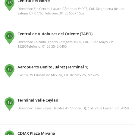
Central del Norte
15
Dirección: Eje Central Lázaro Cárdenas #4907, Col. Magdalena de Las
Salinas CP 07760 Teléfono: 01 55 5587 1552
Central de Autobuses del Oriente (TAPO)
16
Dirección: Calzada Ignacio Zaragoza #200, Col. 10 de Mayo CP
15290Teléfono: 01 55 5542 0400
Aeropuerto Benito Juárez (Terminal 1)
17
CWP8+FW Ciudad de México, Cd. de México, México
Terminal Valle Ceylan
18
Dirección: Jesús Reyes Heroles #177 (local D), Col. Valle Ceylán CP 54150
CDMX Plaza Miyana