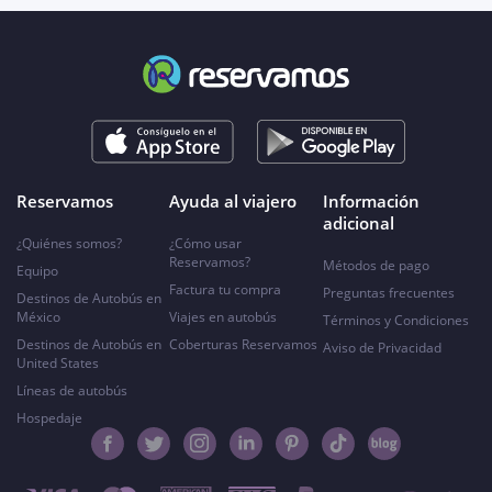
Reservamos
Ayuda al viajero
Información
adicional
¿Quiénes somos?
¿Cómo usar
Reservamos?
Métodos de pago
Equipo
Factura tu compra
Preguntas frecuentes
Destinos de Autobús en
México
Viajes en autobús
Términos y Condiciones
Destinos de Autobús en
Coberturas Reservamos
Aviso de Privacidad
United States
Líneas de autobús
Hospedaje