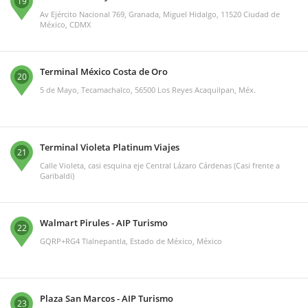
19
Av Ejército Nacional 769, Granada, Miguel Hidalgo, 11520 Ciudad de
México, CDMX
Terminal México Costa de Oro
20
5 de Mayo, Tecamachalco, 56500 Los Reyes Acaquilpan, Méx.
Terminal Violeta Platinum Viajes
21
Calle Violeta, casi esquina eje Central Lázaro Cárdenas (Casi frente a
Garibaldi)
Walmart Pirules - AIP Turismo
22
GQRP+RG4 Tlalnepantla, Estado de México, México
Plaza San Marcos - AIP Turismo
23