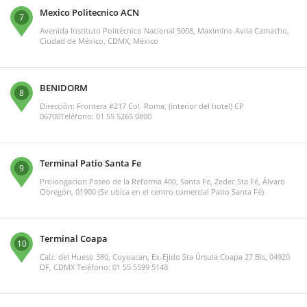
Mexico Politecnico ACN
7
Avenida Instituto Politécnico Nacional 5008, Maximino Avila Camacho,
Ciudad de México, CDMX, México
BENIDORM
8
Dirección: Frontera #217 Col. Roma, (interior del hotel) CP
06700Teléfono: 01 55 5265 0800
Terminal Patio Santa Fe
9
Prolongacion Paseo de la Reforma 400, Santa Fe, Zedec Sta Fé, Álvaro
Obregón, 01900 (Se ubica en el centro comercial Patio Santa Fé)
Terminal Coapa
10
Calz. del Hueso 380, Coyoacan, Ex-Ejido Sta Úrsula Coapa 27 Bis, 04920
DF, CDMX Teléfono: 01 55 5599 5148