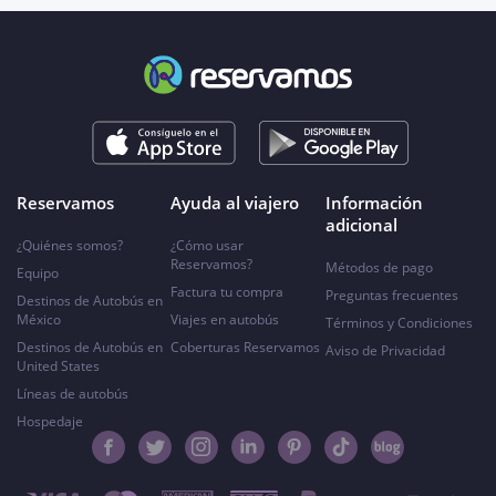
Reservamos
Ayuda al viajero
Información
adicional
¿Quiénes somos?
¿Cómo usar
Reservamos?
Métodos de pago
Equipo
Factura tu compra
Preguntas frecuentes
Destinos de Autobús en
México
Viajes en autobús
Términos y Condiciones
Destinos de Autobús en
Coberturas Reservamos
Aviso de Privacidad
United States
Líneas de autobús
Hospedaje