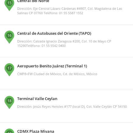
Central del Norte
15
Dirección: Eje Central Lázaro Cárdenas #4907, Col. Magdalena de Las
Salinas CP 07760 Teléfono: 01 55 5587 1552
Central de Autobuses del Oriente (TAPO)
16
Dirección: Calzada Ignacio Zaragoza #200, Col. 10 de Mayo CP
15290Teléfono: 01 55 5542 0400
Aeropuerto Benito Juárez (Terminal 1)
17
CWP8+FW Ciudad de México, Cd. de México, México
Terminal Valle Ceylan
18
Dirección: Jesús Reyes Heroles #177 (local D), Col. Valle Ceylán CP 54150
CDMX Plaza Miyana