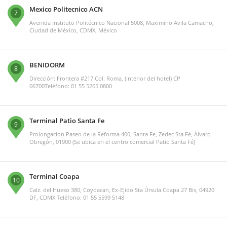
Mexico Politecnico ACN
7
Avenida Instituto Politécnico Nacional 5008, Maximino Avila Camacho,
Ciudad de México, CDMX, México
BENIDORM
8
Dirección: Frontera #217 Col. Roma, (interior del hotel) CP
06700Teléfono: 01 55 5265 0800
Terminal Patio Santa Fe
9
Prolongacion Paseo de la Reforma 400, Santa Fe, Zedec Sta Fé, Álvaro
Obregón, 01900 (Se ubica en el centro comercial Patio Santa Fé)
Terminal Coapa
10
Calz. del Hueso 380, Coyoacan, Ex-Ejido Sta Úrsula Coapa 27 Bis, 04920
DF, CDMX Teléfono: 01 55 5599 5148