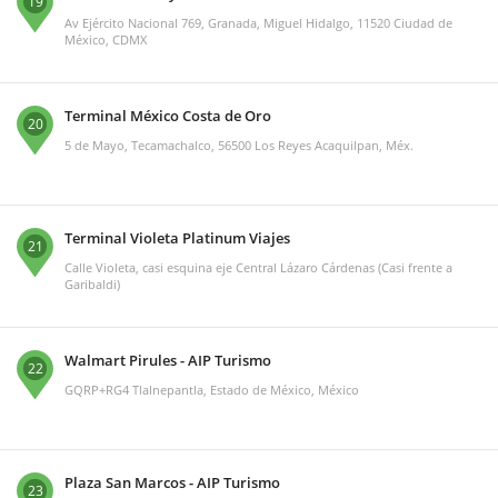
19
Av Ejército Nacional 769, Granada, Miguel Hidalgo, 11520 Ciudad de
México, CDMX
Terminal México Costa de Oro
20
5 de Mayo, Tecamachalco, 56500 Los Reyes Acaquilpan, Méx.
Terminal Violeta Platinum Viajes
21
Calle Violeta, casi esquina eje Central Lázaro Cárdenas (Casi frente a
Garibaldi)
Walmart Pirules - AIP Turismo
22
GQRP+RG4 Tlalnepantla, Estado de México, México
Plaza San Marcos - AIP Turismo
23