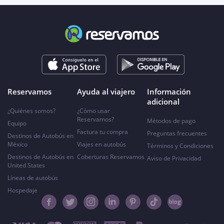
Reservamos
Ayuda al viajero
Información
adicional
¿Quiénes somos?
¿Cómo usar
Reservamos?
Métodos de pago
Equipo
Factura tu compra
Preguntas frecuentes
Destinos de Autobús en
México
Viajes en autobús
Términos y Condiciones
Destinos de Autobús en
Coberturas Reservamos
Aviso de Privacidad
United States
Líneas de autobús
Hospedaje