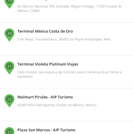
19
Av Ejército Nacional 769, Granada, Miguel Hidalgo, 11520 Ciudad de
México, CDMX
Terminal México Costa de Oro
20
5 de Mayo, Tecamachalco, 56500 Los Reyes Acaquilpan, Méx.
Terminal Violeta Platinum Viajes
21
Calle Violeta, casi esquina eje Central Lázaro Cárdenas (Casi frente a
Garibaldi)
Walmart Pirules - AIP Turismo
22
GQRP+RG4 Tlalnepantla, Estado de México, México
Plaza San Marcos - AIP Turismo
23