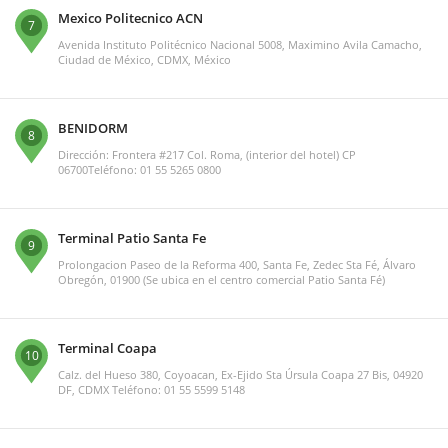
Mexico Politecnico ACN
7
Avenida Instituto Politécnico Nacional 5008, Maximino Avila Camacho,
Ciudad de México, CDMX, México
BENIDORM
8
Dirección: Frontera #217 Col. Roma, (interior del hotel) CP
06700Teléfono: 01 55 5265 0800
Terminal Patio Santa Fe
9
Prolongacion Paseo de la Reforma 400, Santa Fe, Zedec Sta Fé, Álvaro
Obregón, 01900 (Se ubica en el centro comercial Patio Santa Fé)
Terminal Coapa
10
Calz. del Hueso 380, Coyoacan, Ex-Ejido Sta Úrsula Coapa 27 Bis, 04920
DF, CDMX Teléfono: 01 55 5599 5148