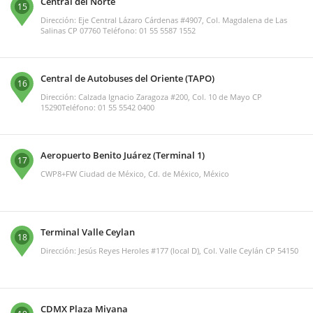
Central del Norte
15
Dirección: Eje Central Lázaro Cárdenas #4907, Col. Magdalena de Las
Salinas CP 07760 Teléfono: 01 55 5587 1552
Central de Autobuses del Oriente (TAPO)
16
Dirección: Calzada Ignacio Zaragoza #200, Col. 10 de Mayo CP
15290Teléfono: 01 55 5542 0400
Aeropuerto Benito Juárez (Terminal 1)
17
CWP8+FW Ciudad de México, Cd. de México, México
Terminal Valle Ceylan
18
Dirección: Jesús Reyes Heroles #177 (local D), Col. Valle Ceylán CP 54150
CDMX Plaza Miyana