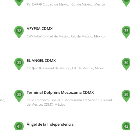
FVH5+RF9 Ciudad de México, Cd. de México, México
AFYPSA CDMX
32
33
CWF3+XW Ciudad de México, Cd. de México, México
EL ANGEL CDMX
35
36
o
CRHJ+PHG Ciudad de México, Cd. de México, México
Terminal Dolphins Moctezuma CDMX
38
39
ico,
Calle Francisco Espejel 7, Moctezuma 1ra Sección, Ciudad
de México, CDMX, México
Ángel de la Independencia
41
42