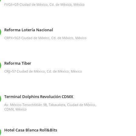
FVG6+G9 Ciudad de México, Cd. de México, México
Reforma Lotería Nacional
CRPX+5G3 Ciudad de México, Cd. de México, México
Reforma Tiber
CRJJ+57 Ciudad de México, Cd. de México, México
Terminal Dolphins Revolución CDMX
Av. México-Tenochtitlán 98, Tabacalera, Ciudad de México,
CDMX, México
Hotel Casa Blanca Roll&Bits