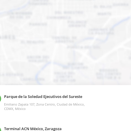
Parque de la Soledad Ejecutivos del Sureste
Emiliano Zapata 107, Zona Centro, Ciudad de México,
CDMX, México
Terminal ACN México, Zaragoza