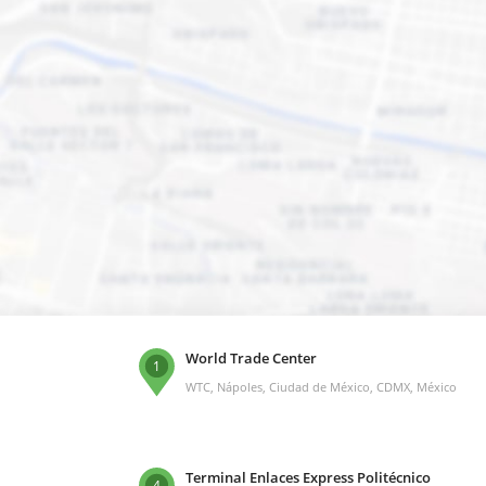
World Trade Center
1
WTC, Nápoles, Ciudad de México, CDMX, México
Terminal Enlaces Express Politécnico
4