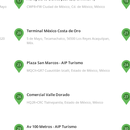
17
18
 Mayo
CWP8+FW Ciudad de México, Cd. de México, México
Terminal México Costa de Oro
20
21
1520
5 de Mayo, Tecamachalco, 56500 Los Reyes Acaquilpan,
Méx.
Plaza San Marcos - AIP Turismo
23
24
MQCX+GR7 Cuautitlán Izcalli, Estado de México, México
Comercial Valle Dorado
26
27
o
HQ2R+CRC Tlalnepantla, Estado de México, México
Av 100 Metros - AIP Turismo
29
30