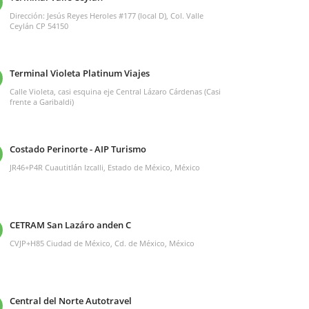
Dirección: Jesús Reyes Heroles #177 (local D), Col. Valle
Ceylán CP 54150
Terminal Violeta Platinum Viajes
Calle Violeta, casi esquina eje Central Lázaro Cárdenas (Casi
frente a Garibaldi)
Costado Perinorte - AIP Turismo
JR46+P4R Cuautitlán Izcalli, Estado de México, México
CETRAM San Lazáro anden C
CVJP+H85 Ciudad de México, Cd. de México, México
Central del Norte Autotravel