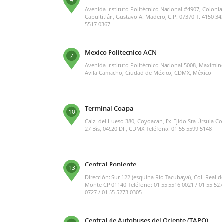
Avenida Instituto Politécnico Nacional #4907, Colonia
Capultitlán, Gustavo A. Madero, C.P. 07370 T. 4150 34
5517 0367
Mexico Politecnico ACN
7
Avenida Instituto Politécnico Nacional 5008, Maximin
Avila Camacho, Ciudad de México, CDMX, México
Terminal Coapa
10
Calz. del Hueso 380, Coyoacan, Ex-Ejido Sta Úrsula C
27 Bis, 04920 DF, CDMX Teléfono: 01 55 5599 5148
Central Poniente
13
Dirección: Sur 122 (esquina Río Tacubaya), Col. Real d
Monte CP 01140 Teléfono: 01 55 5516 0021 / 01 55 52
0727 / 01 55 5273 0305
Central de Autobuses del Oriente (TAPO)