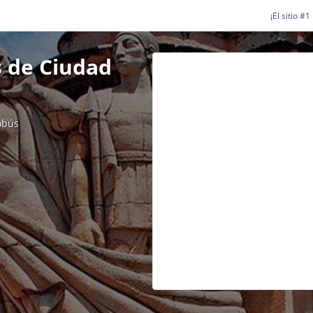
¡El sitio #
 de Ciudad
obús