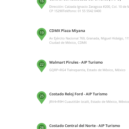
16
Dirección: Calzada Ignacio Zaragoza #200, Col. 10 de
CP 15290Teléfono: 01 55 5542 0400
CDMX Plaza Miyana
19
Av Ejército Nacional 769, Granada, Miguel Hidalgo, 1
Ciudad de México, CDMX
Walmart Pirules - AIP Turismo
22
GQRP+RG4 Tlalnepantla, Estado de México, México
Costado Reloj Ford - AIP Turismo
25
JRV4+R9H Cuautitlán Izcalli, Estado de México, Méxic
Costado Central del Norte - AIP Turismo
28