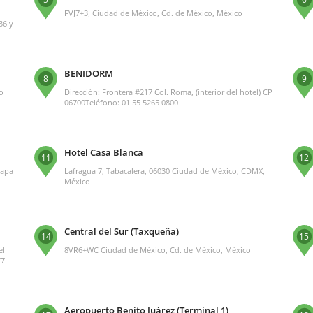
FVJ7+3J Ciudad de México, Cd. de México, México
36 y
BENIDORM
8
9
o
Dirección: Frontera #217 Col. Roma, (interior del hotel) CP
06700Teléfono: 01 55 5265 0800
Hotel Casa Blanca
11
12
oapa
Lafragua 7, Tabacalera, 06030 Ciudad de México, CDMX,
México
Central del Sur (Taxqueña)
14
15
el
8VR6+WC Ciudad de México, Cd. de México, México
77
Aeropuerto Benito Juárez (Terminal 1)