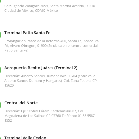
Calz. Ignacio Zaragoza 3059, Santa Martha Acatitla, 09510
Ciudad de México, CDMX, México
Terminal Patio Santa Fe
Prolongacion Paseo de la Reforma 400, Santa Fe, Zedec Sta
Fé, Álvaro Obregón, 01900 (Se ubica en el centro comercial
Patio Santa Fé)
Aeropuerto Benito Juárez (Terminal 2)
Dirección: Alberto Santos Dumont local TT-04 (entre calle
Alberto Santos Dumont y Hangares), Col. Zona Federal CP
15620
Central del Norte
Dirección: Eje Central Lázaro Cárdenas #4907, Col.
Magdalena de Las Salinas CP 07760 Teléfono: 01 55 5587
1552
Terminal Valle Ceylan