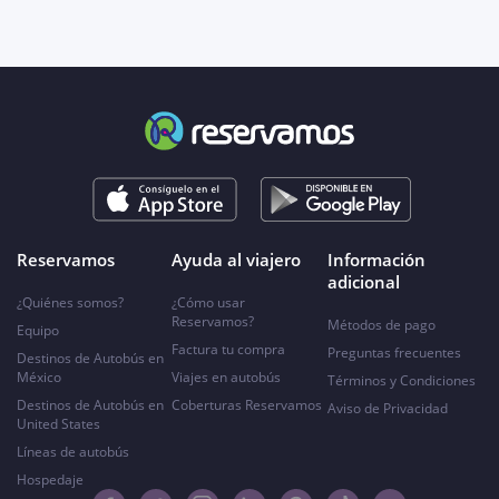
Reservamos
Ayuda al viajero
Información
adicional
¿Quiénes somos?
¿Cómo usar
Reservamos?
Métodos de pago
Equipo
Factura tu compra
Preguntas frecuentes
Destinos de Autobús en
México
Viajes en autobús
Términos y Condiciones
Destinos de Autobús en
Coberturas Reservamos
Aviso de Privacidad
United States
Líneas de autobús
Hospedaje