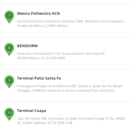
Mexico Politecnico ACN
7
Avenida Instituto Politécnico Nacional 5008, Maximino Avila Camacho,
Ciudad de México, CDMX, México
BENIDORM
8
Dirección: Frontera #217 Col. Roma, (interior del hotel) CP
06700Teléfono: 01 55 5265 0800
Terminal Patio Santa Fe
9
Prolongacion Paseo de la Reforma 400, Santa Fe, Zedec Sta Fé, Álvaro
Obregón, 01900 (Se ubica en el centro comercial Patio Santa Fé)
Terminal Coapa
10
Calz. del Hueso 380, Coyoacan, Ex-Ejido Sta Úrsula Coapa 27 Bis, 04920
DF, CDMX Teléfono: 01 55 5599 5148