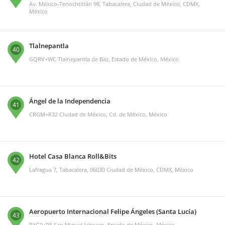
Av. México-Tenochtitlán 98, Tabacalera, Ciudad de México, CDMX,
México
Tlalnepantla
40
GQRV+WC Tlalnepantla de Baz, Estado de México, México
Ángel de la Independencia
41
CRGM+R32 Ciudad de México, Cd. de México, México
Hotel Casa Blanca Roll&Bits
42
Lafragua 7, Tabacalera, 06030 Ciudad de México, CDMX, México
Aeropuerto Internacional Felipe Ángeles (Santa Lucía)
43
PXG9+R5 San Miguel Jaltocan, Estado de México, México