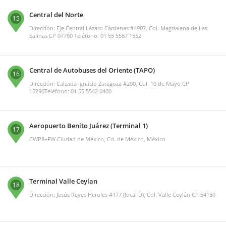
Central del Norte
15
Dirección: Eje Central Lázaro Cárdenas #4907, Col. Magdalena de Las
Salinas CP 07760 Teléfono: 01 55 5587 1552
Central de Autobuses del Oriente (TAPO)
16
Dirección: Calzada Ignacio Zaragoza #200, Col. 10 de Mayo CP
15290Teléfono: 01 55 5542 0400
Aeropuerto Benito Juárez (Terminal 1)
17
CWP8+FW Ciudad de México, Cd. de México, México
Terminal Valle Ceylan
18
Dirección: Jesús Reyes Heroles #177 (local D), Col. Valle Ceylán CP 54150