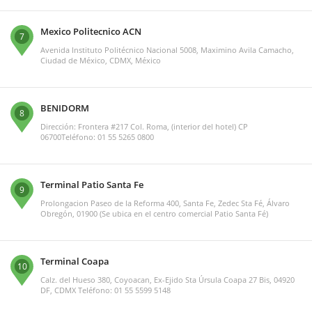
Mexico Politecnico ACN
7
Avenida Instituto Politécnico Nacional 5008, Maximino Avila Camacho,
Ciudad de México, CDMX, México
BENIDORM
8
Dirección: Frontera #217 Col. Roma, (interior del hotel) CP
06700Teléfono: 01 55 5265 0800
Terminal Patio Santa Fe
9
Prolongacion Paseo de la Reforma 400, Santa Fe, Zedec Sta Fé, Álvaro
Obregón, 01900 (Se ubica en el centro comercial Patio Santa Fé)
Terminal Coapa
10
Calz. del Hueso 380, Coyoacan, Ex-Ejido Sta Úrsula Coapa 27 Bis, 04920
DF, CDMX Teléfono: 01 55 5599 5148