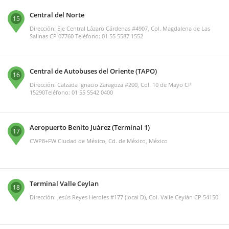
Central del Norte
15
Dirección: Eje Central Lázaro Cárdenas #4907, Col. Magdalena de Las
Salinas CP 07760 Teléfono: 01 55 5587 1552
Central de Autobuses del Oriente (TAPO)
16
Dirección: Calzada Ignacio Zaragoza #200, Col. 10 de Mayo CP
15290Teléfono: 01 55 5542 0400
Aeropuerto Benito Juárez (Terminal 1)
17
CWP8+FW Ciudad de México, Cd. de México, México
Terminal Valle Ceylan
18
Dirección: Jesús Reyes Heroles #177 (local D), Col. Valle Ceylán CP 54150