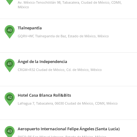
Av. México-Tenochtitlán 98, Tabacalera, Ciudad de México, CDMX,
México
Tlalnepantla
40
GQRV+WC Tlalnepantla de Baz, Estado de México, México
Ángel de la Independencia
41
CRGM+R32 Ciudad de México, Cd. de México, México
Hotel Casa Blanca Roll&Bits
42
Lafragua 7, Tabacalera, 06030 Ciudad de México, CDMX, México
Aeropuerto Internacional Felipe Ángeles (Santa Lucía)
43
PXG9+R5 San Miguel Jaltocan, Estado de México, México