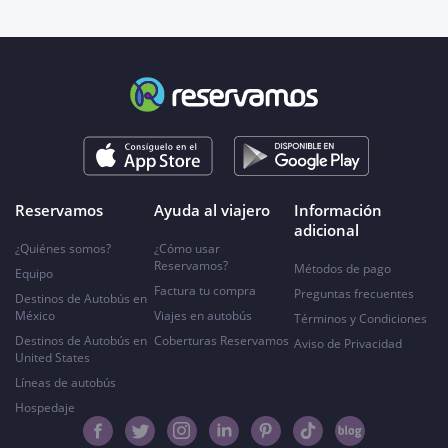
Reservamos
Ayuda al viajero
Información
adicional
¿Quiénes somos?
¿Cómo usar
Reservamos?
Métodos de pago
Equipo
Factura tu compra
Preguntas frecuentes
Destinos de Autobús en
México
Viajes en autobús
Términos y Condiciones
Destinos de Autobús en
Coberturas Reservamos
Aviso de Privacidad
United States
Líneas de autobús
Hospedaje