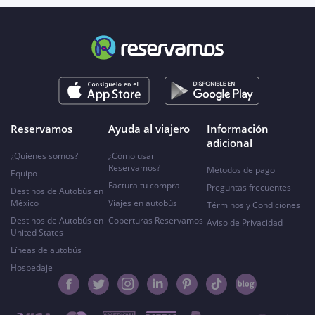
Reservamos
Ayuda al viajero
Información
adicional
¿Quiénes somos?
¿Cómo usar
Reservamos?
Métodos de pago
Equipo
Factura tu compra
Preguntas frecuentes
Destinos de Autobús en
México
Viajes en autobús
Términos y Condiciones
Destinos de Autobús en
Coberturas Reservamos
Aviso de Privacidad
United States
Líneas de autobús
Hospedaje