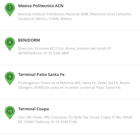
Mexico Politecnico ACN
7
Avenida Instituto Politécnico Nacional 5008, Maximino Avila Camacho,
Ciudad de México, CDMX, México
BENIDORM
8
Dirección: Frontera #217 Col. Roma, (interior del hotel) CP
06700Teléfono: 01 55 5265 0800
Terminal Patio Santa Fe
9
Prolongacion Paseo de la Reforma 400, Santa Fe, Zedec Sta Fé, Álvaro
Obregón, 01900 (Se ubica en el centro comercial Patio Santa Fé)
Terminal Coapa
10
Calz. del Hueso 380, Coyoacan, Ex-Ejido Sta Úrsula Coapa 27 Bis, 04920
DF, CDMX Teléfono: 01 55 5599 5148