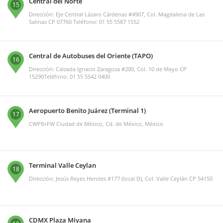
Central del Norte
15
Dirección: Eje Central Lázaro Cárdenas #4907, Col. Magdalena de Las
Salinas CP 07760 Teléfono: 01 55 5587 1552
Central de Autobuses del Oriente (TAPO)
16
Dirección: Calzada Ignacio Zaragoza #200, Col. 10 de Mayo CP
15290Teléfono: 01 55 5542 0400
Aeropuerto Benito Juárez (Terminal 1)
17
CWP8+FW Ciudad de México, Cd. de México, México
Terminal Valle Ceylan
18
Dirección: Jesús Reyes Heroles #177 (local D), Col. Valle Ceylán CP 54150
CDMX Plaza Miyana