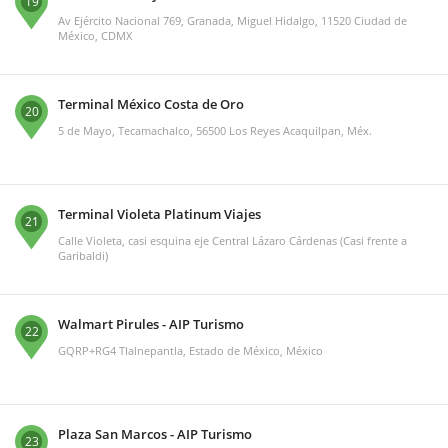
19
Av Ejército Nacional 769, Granada, Miguel Hidalgo, 11520 Ciudad de
México, CDMX
Terminal México Costa de Oro
20
5 de Mayo, Tecamachalco, 56500 Los Reyes Acaquilpan, Méx.
Terminal Violeta Platinum Viajes
21
Calle Violeta, casi esquina eje Central Lázaro Cárdenas (Casi frente a
Garibaldi)
Walmart Pirules - AIP Turismo
22
GQRP+RG4 Tlalnepantla, Estado de México, México
Plaza San Marcos - AIP Turismo
23