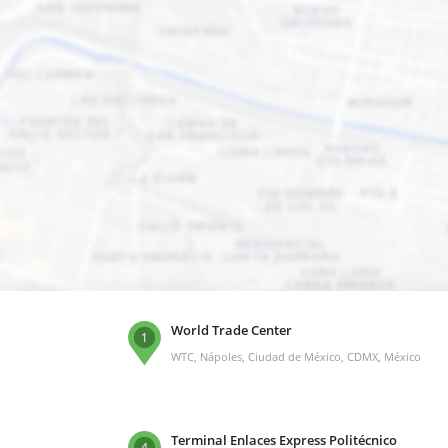
World Trade Center
1
WTC, Nápoles, Ciudad de México, CDMX, México
Terminal Enlaces Express Politécnico
4