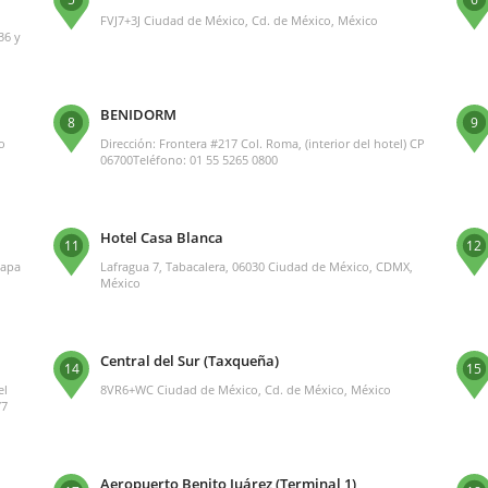
FVJ7+3J Ciudad de México, Cd. de México, México
36 y
BENIDORM
8
9
o
Dirección: Frontera #217 Col. Roma, (interior del hotel) CP
06700Teléfono: 01 55 5265 0800
Hotel Casa Blanca
11
12
oapa
Lafragua 7, Tabacalera, 06030 Ciudad de México, CDMX,
México
Central del Sur (Taxqueña)
14
15
el
8VR6+WC Ciudad de México, Cd. de México, México
77
Aeropuerto Benito Juárez (Terminal 1)