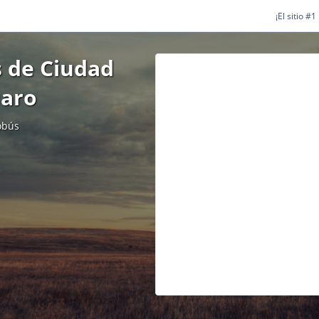
¡El sitio #
 de Ciudad
uaro
obús