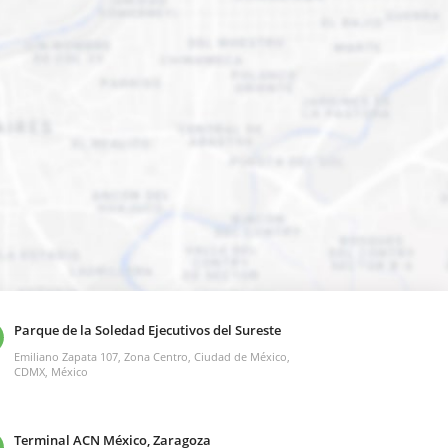
Parque de la Soledad Ejecutivos del Sureste
Emiliano Zapata 107, Zona Centro, Ciudad de México,
CDMX, México
Terminal ACN México, Zaragoza