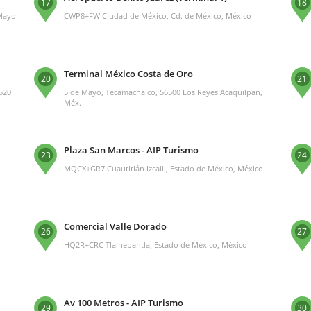
17
18
 Mayo
CWP8+FW Ciudad de México, Cd. de México, México
Terminal México Costa de Oro
20
21
1520
5 de Mayo, Tecamachalco, 56500 Los Reyes Acaquilpan,
Méx.
Plaza San Marcos - AIP Turismo
23
24
MQCX+GR7 Cuautitlán Izcalli, Estado de México, México
Comercial Valle Dorado
26
27
o
HQ2R+CRC Tlalnepantla, Estado de México, México
Av 100 Metros - AIP Turismo
29
30