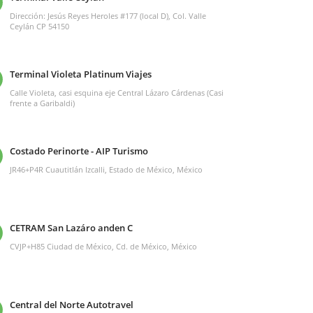
Dirección: Jesús Reyes Heroles #177 (local D), Col. Valle
Ceylán CP 54150
Terminal Violeta Platinum Viajes
Calle Violeta, casi esquina eje Central Lázaro Cárdenas (Casi
frente a Garibaldi)
Costado Perinorte - AIP Turismo
JR46+P4R Cuautitlán Izcalli, Estado de México, México
CETRAM San Lazáro anden C
CVJP+H85 Ciudad de México, Cd. de México, México
Central del Norte Autotravel