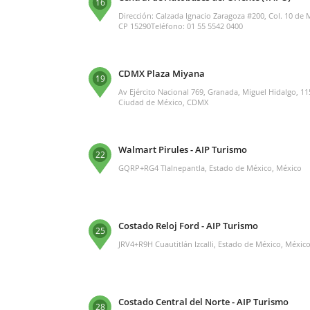
16
Dirección: Calzada Ignacio Zaragoza #200, Col. 10 de
CP 15290Teléfono: 01 55 5542 0400
CDMX Plaza Miyana
19
Av Ejército Nacional 769, Granada, Miguel Hidalgo, 1
Ciudad de México, CDMX
Walmart Pirules - AIP Turismo
22
GQRP+RG4 Tlalnepantla, Estado de México, México
Costado Reloj Ford - AIP Turismo
25
JRV4+R9H Cuautitlán Izcalli, Estado de México, Méxic
Costado Central del Norte - AIP Turismo
28