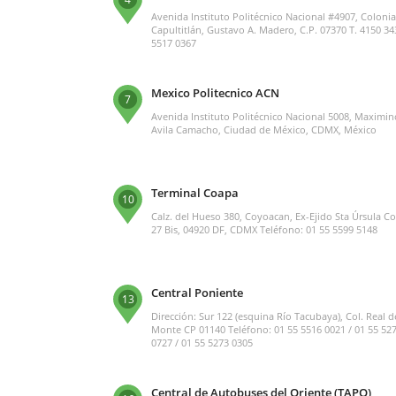
Avenida Instituto Politécnico Nacional #4907, Colonia
Capultitlán, Gustavo A. Madero, C.P. 07370 T. 4150 34
5517 0367
Mexico Politecnico ACN
7
Avenida Instituto Politécnico Nacional 5008, Maximin
Avila Camacho, Ciudad de México, CDMX, México
Terminal Coapa
10
Calz. del Hueso 380, Coyoacan, Ex-Ejido Sta Úrsula C
27 Bis, 04920 DF, CDMX Teléfono: 01 55 5599 5148
Central Poniente
13
Dirección: Sur 122 (esquina Río Tacubaya), Col. Real d
Monte CP 01140 Teléfono: 01 55 5516 0021 / 01 55 52
0727 / 01 55 5273 0305
Central de Autobuses del Oriente (TAPO)