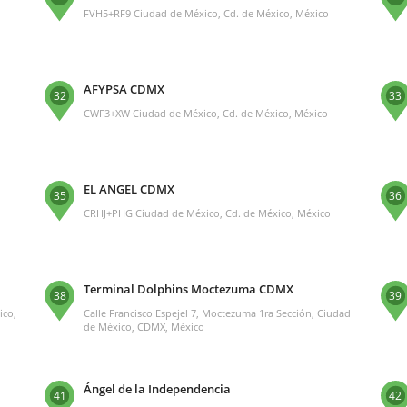
FVH5+RF9 Ciudad de México, Cd. de México, México
AFYPSA CDMX
32
33
CWF3+XW Ciudad de México, Cd. de México, México
EL ANGEL CDMX
35
36
o
CRHJ+PHG Ciudad de México, Cd. de México, México
Terminal Dolphins Moctezuma CDMX
38
39
ico,
Calle Francisco Espejel 7, Moctezuma 1ra Sección, Ciudad
de México, CDMX, México
Ángel de la Independencia
41
42