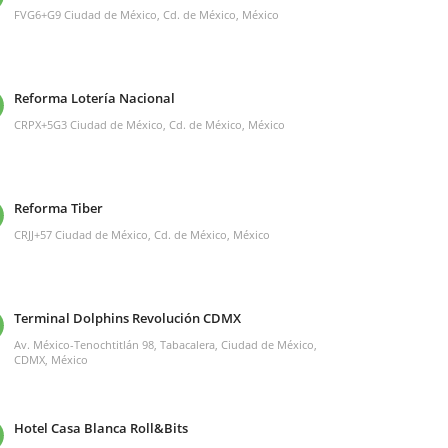
FVG6+G9 Ciudad de México, Cd. de México, México
Reforma Lotería Nacional
CRPX+5G3 Ciudad de México, Cd. de México, México
Reforma Tiber
CRJJ+57 Ciudad de México, Cd. de México, México
Terminal Dolphins Revolución CDMX
Av. México-Tenochtitlán 98, Tabacalera, Ciudad de México,
CDMX, México
Hotel Casa Blanca Roll&Bits