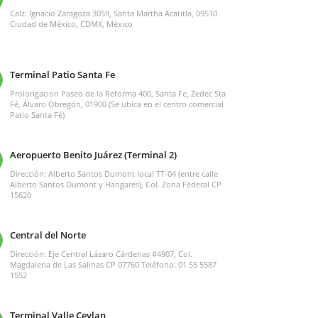
Calz. Ignacio Zaragoza 3059, Santa Martha Acatitla, 09510
Ciudad de México, CDMX, México
Terminal Patio Santa Fe
Prolongacion Paseo de la Reforma 400, Santa Fe, Zedec Sta
Fé, Álvaro Obregón, 01900 (Se ubica en el centro comercial
Patio Santa Fé)
Aeropuerto Benito Juárez (Terminal 2)
Dirección: Alberto Santos Dumont local TT-04 (entre calle
Alberto Santos Dumont y Hangares), Col. Zona Federal CP
15620
Central del Norte
Dirección: Eje Central Lázaro Cárdenas #4907, Col.
Magdalena de Las Salinas CP 07760 Teléfono: 01 55 5587
1552
Terminal Valle Ceylan