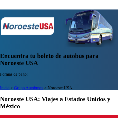
Encuentra tu boleto de autobús para
Noroeste USA
Formas de pago:
Inicio
>
Grupo Autobuses
>
Noroeste USA
Noroeste USA: Viajes a Estados Unidos y
México