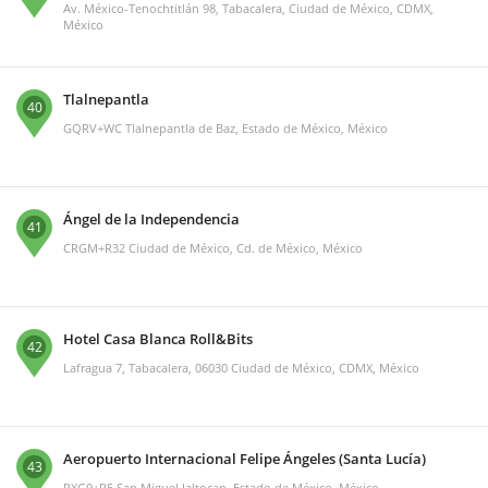
Av. México-Tenochtitlán 98, Tabacalera, Ciudad de México, CDMX,
México
Tlalnepantla
40
GQRV+WC Tlalnepantla de Baz, Estado de México, México
Ángel de la Independencia
41
CRGM+R32 Ciudad de México, Cd. de México, México
Hotel Casa Blanca Roll&Bits
42
Lafragua 7, Tabacalera, 06030 Ciudad de México, CDMX, México
Aeropuerto Internacional Felipe Ángeles (Santa Lucía)
43
PXG9+R5 San Miguel Jaltocan, Estado de México, México