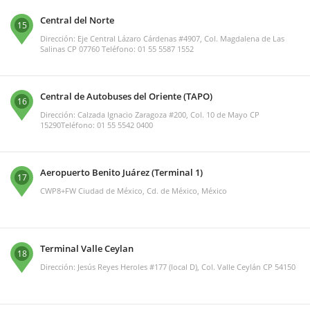
Central del Norte
15
Dirección: Eje Central Lázaro Cárdenas #4907, Col. Magdalena de Las
Salinas CP 07760 Teléfono: 01 55 5587 1552
Central de Autobuses del Oriente (TAPO)
16
Dirección: Calzada Ignacio Zaragoza #200, Col. 10 de Mayo CP
15290Teléfono: 01 55 5542 0400
Aeropuerto Benito Juárez (Terminal 1)
17
CWP8+FW Ciudad de México, Cd. de México, México
Terminal Valle Ceylan
18
Dirección: Jesús Reyes Heroles #177 (local D), Col. Valle Ceylán CP 54150