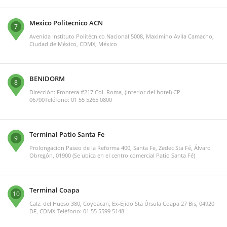
Mexico Politecnico ACN
7
Avenida Instituto Politécnico Nacional 5008, Maximino Avila Camacho,
Ciudad de México, CDMX, México
BENIDORM
8
Dirección: Frontera #217 Col. Roma, (interior del hotel) CP
06700Teléfono: 01 55 5265 0800
Terminal Patio Santa Fe
9
Prolongacion Paseo de la Reforma 400, Santa Fe, Zedec Sta Fé, Álvaro
Obregón, 01900 (Se ubica en el centro comercial Patio Santa Fé)
Terminal Coapa
10
Calz. del Hueso 380, Coyoacan, Ex-Ejido Sta Úrsula Coapa 27 Bis, 04920
DF, CDMX Teléfono: 01 55 5599 5148