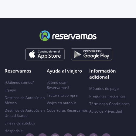
Reservamos
Ayuda al viajero
Información
adicional
¿Quiénes somos?
¿Cómo usar
Reservamos?
Métodos de pago
Equipo
Factura tu compra
Preguntas frecuentes
Destinos de Autobús en
México
Viajes en autobús
Términos y Condiciones
Destinos de Autobús en
Coberturas Reservamos
Aviso de Privacidad
United States
Líneas de autobús
Hospedaje