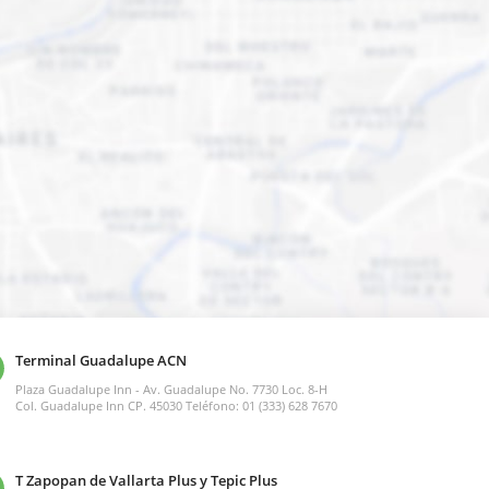
Terminal Guadalupe ACN
Plaza Guadalupe Inn - Av. Guadalupe No. 7730 Loc. 8-H
Col. Guadalupe Inn CP. 45030 Teléfono: 01 (333) 628 7670
T Zapopan de Vallarta Plus y Tepic Plus