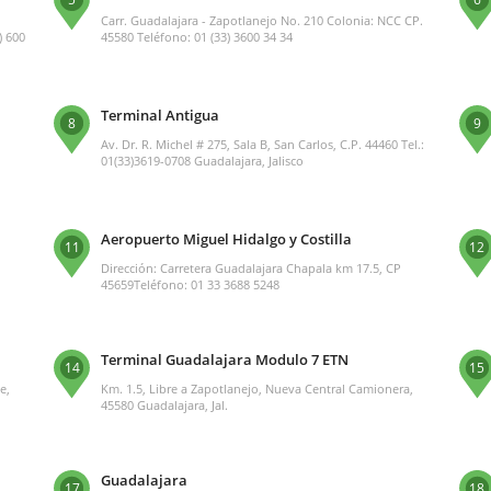
Carr. Guadalajara - Zapotlanejo No. 210 Colonia: NCC CP.
) 600
45580 Teléfono: 01 (33) 3600 34 34
Terminal Antigua
8
9
Av. Dr. R. Michel # 275, Sala B, San Carlos, C.P. 44460 Tel.:
01(33)3619-0708 Guadalajara, Jalisco
Aeropuerto Miguel Hidalgo y Costilla
11
12
Dirección: Carretera Guadalajara Chapala km 17.5, CP
45659Teléfono: 01 33 3688 5248
Terminal Guadalajara Modulo 7 ETN
14
15
e,
Km. 1.5, Libre a Zapotlanejo, Nueva Central Camionera,
45580 Guadalajara, Jal.
Guadalajara
17
18