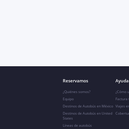
Reservamos
Ayuda 
¿Quiénes somos?
¿Cómo u
Equipo
Factura
Destinos de Autobús en México
Viajes e
Destinos de Autobús en United
Cobertu
States
Líneas de autobús