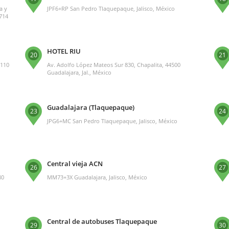
a y
JPF6+RP San Pedro Tlaquepaque, Jalisco, México
5714
HOTEL RIU
20
21
4110
Av. Adolfo López Mateos Sur 830, Chapalita, 44500
Guadalajara, Jal., México
Guadalajara (Tlaquepaque)
23
24
JPG6+MC San Pedro Tlaquepaque, Jalisco, México
Central vieja ACN
26
27
80
MM73+3X Guadalajara, Jalisco, México
Central de autobuses Tlaquepaque
29
30