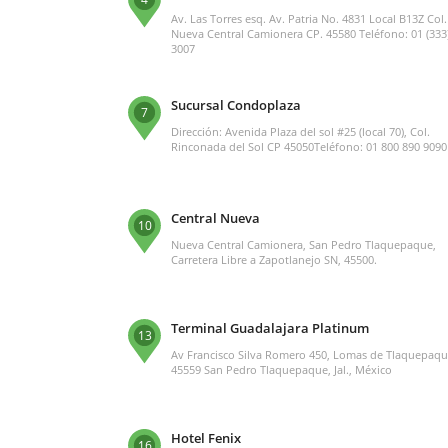
Av. Las Torres esq. Av. Patria No. 4831 Local B13Z Col.
Nueva Central Camionera CP. 45580 Teléfono: 01 (333
3007
Sucursal Condoplaza
7
Dirección: Avenida Plaza del sol #25 (local 70), Col.
Rinconada del Sol CP 45050Teléfono: 01 800 890 9090
Central Nueva
10
Nueva Central Camionera, San Pedro Tlaquepaque,
Carretera Libre a Zapotlanejo SN, 45500.
Terminal Guadalajara Platinum
13
Av Francisco Silva Romero 450, Lomas de Tlaquepaqu
45559 San Pedro Tlaquepaque, Jal., México
Hotel Fenix
16