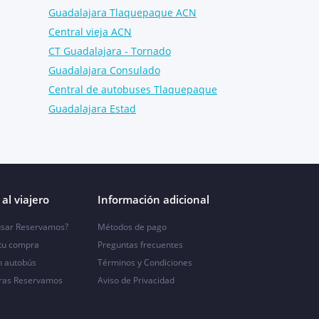
Guadalajara Tlaquepaque ACN
Central vieja ACN
CT Guadalajara - Tornado
Guadalajara Consulado
Central de autobuses Tlaquepaque
Guadalajara Estad
al viajero
Información adicional
sar Reservamos?
Métodos de pago
 tu compra
Preguntas frecuentes
n autobús
Términos y Condiciones
ras Reservamos
Aviso de Privacidad