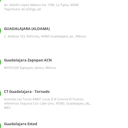
Av. Adolfo López Mateos Sur 1500, La Tijera, 45640
Tlajomulco de Zúñiga, Jal.
GUADALAJARA (ALDAMA)
C. Aldama 163, Reforma, 44360 Guadalajara, Jal., México
Guadalajara Zapopan ACN
MH53+QR Zapopan, Jalisco, México
CT Guadalajara - Tornado
Avenida Las Torres #4801 Local D-8 Colonia El Puente,
referencia: Esquina Con Calle Uno, 45580, Guadalajara, JAL,
MEX
Guadalajara Estad