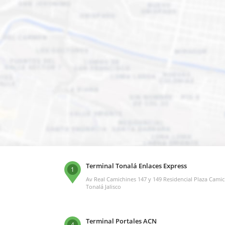
Terminal Tonalá Enlaces Express
1
Av Real Camichines 147 y 149 Residencial Plaza Cami
Tonalá Jalisco
Terminal Portales ACN
4