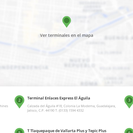
Ver terminales en el mapa
Terminal Enlaces Express El Águila
2
3
chines
Calzada del Águila #18, Colonia La Moderna, Guadalajara,
Jalisco, C.P. 44190 T. (0133) 1594 4332
T Tlaquepaque de Vallarta Plus y Tepic Plus
5
6