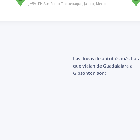
JH5V+FH San Pedro Tlaquepaque, Jalisco, México
Las líneas de autobús más bar
que viajan de Guadalajara a
Gibsonton son: