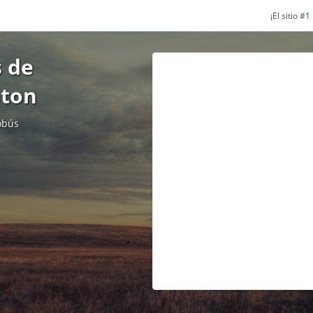
¡El sitio #
 de
nton
obús