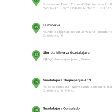
Dirección: Av. Ramón Corona #160 (entre López Cotill
Madero), Col. Centro CP 44100 Teléfono: 01 33 3614 
La minerva
19
Av. Adolfo López Mateos Sur 90, Vallarta Poniente, 4
Guadalajara, Jal.
Glorieta Minerva Guadalajara
22
MJF6+JQ Guadalajara, Jalisco, México
Guadalajara Tlaquepaque ACN
25
Av. de las Torres 4831, Nueva Central Camionera, 455
Guadalajara, Jal., México
Guadalajara Consulado
28