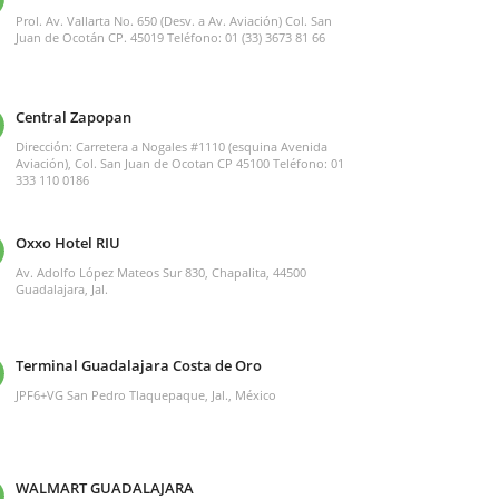
Prol. Av. Vallarta No. 650 (Desv. a Av. Aviación) Col. San
Juan de Ocotán CP. 45019 Teléfono: 01 (33) 3673 81 66
Central Zapopan
Dirección: Carretera a Nogales #1110 (esquina Avenida
Aviación), Col. San Juan de Ocotan CP 45100 Teléfono: 01
333 110 0186
Oxxo Hotel RIU
Av. Adolfo López Mateos Sur 830, Chapalita, 44500
Guadalajara, Jal.
Terminal Guadalajara Costa de Oro
JPF6+VG San Pedro Tlaquepaque, Jal., México
WALMART GUADALAJARA