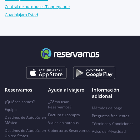
Central de autobuses Tlaquepaque
Guadalajara Estad
Reservamos
Ayuda al viajero
Información
adicional
¿Quiénes somos?
¿Cómo usar
Reservamos?
Métodos de pago
Equipo
Factura tu compra
Preguntas frecuentes
Destinos de Autobús en
México
Viajes en autobús
Términos y Condiciones
Destinos de Autobús en
Coberturas Reservamos
Aviso de Privacidad
United States