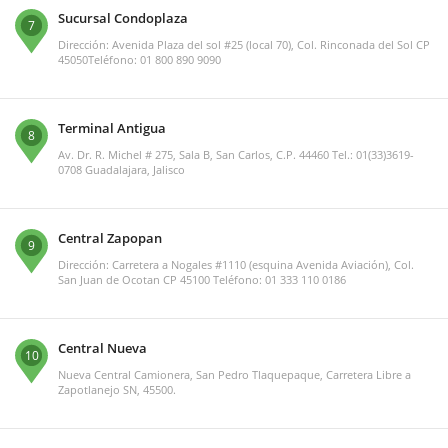
Sucursal Condoplaza
7
Dirección: Avenida Plaza del sol #25 (local 70), Col. Rinconada del Sol CP
45050Teléfono: 01 800 890 9090
Terminal Antigua
8
Av. Dr. R. Michel # 275, Sala B, San Carlos, C.P. 44460 Tel.: 01(33)3619-
0708 Guadalajara, Jalisco
Central Zapopan
9
Dirección: Carretera a Nogales #1110 (esquina Avenida Aviación), Col.
San Juan de Ocotan CP 45100 Teléfono: 01 333 110 0186
Central Nueva
10
Nueva Central Camionera, San Pedro Tlaquepaque, Carretera Libre a
Zapotlanejo SN, 45500.