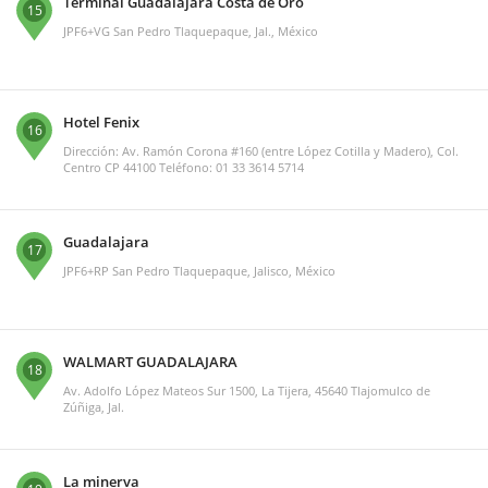
Terminal Guadalajara Costa de Oro
15
JPF6+VG San Pedro Tlaquepaque, Jal., México
Hotel Fenix
16
Dirección: Av. Ramón Corona #160 (entre López Cotilla y Madero), Col.
Centro CP 44100 Teléfono: 01 33 3614 5714
Guadalajara
17
JPF6+RP San Pedro Tlaquepaque, Jalisco, México
WALMART GUADALAJARA
18
Av. Adolfo López Mateos Sur 1500, La Tijera, 45640 Tlajomulco de
Zúñiga, Jal.
La minerva