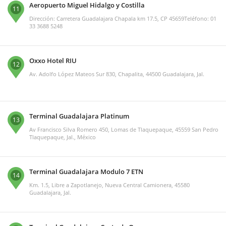
Aeropuerto Miguel Hidalgo y Costilla
11
Dirección: Carretera Guadalajara Chapala km 17.5, CP 45659Teléfono: 01
33 3688 5248
Oxxo Hotel RIU
12
Av. Adolfo López Mateos Sur 830, Chapalita, 44500 Guadalajara, Jal.
Terminal Guadalajara Platinum
13
Av Francisco Silva Romero 450, Lomas de Tlaquepaque, 45559 San Pedro
Tlaquepaque, Jal., México
Terminal Guadalajara Modulo 7 ETN
14
Km. 1.5, Libre a Zapotlanejo, Nueva Central Camionera, 45580
Guadalajara, Jal.