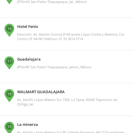
JPF6+VG San Pedro Tlaquepaque, Jal., México
Hotel Fenix
16
Dirección: Av. Ramón Corona #160 (entre López Cotilla y Madero), Col.
Centro CP 44100 Teléfono: 01 33 3614 5714
Guadalajara
17
JPF6+RP San Pedro Tlaquepaque, Jalisco, México
WALMART GUADALAJARA
18
Av. Adolfo López Mateos Sur 1500, La Tijera, 45640 Tlajomulco de
Zúñiga, Jal.
La minerva
19
Av. Adolfo López Mateos Sur 90, Vallarta Poniente, 44110 Guadalajara,