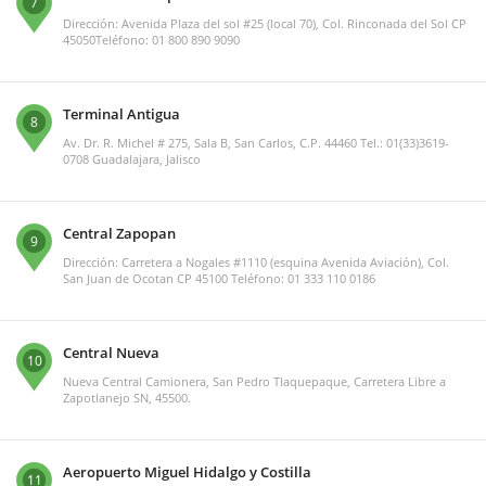
7
Dirección: Avenida Plaza del sol #25 (local 70), Col. Rinconada del Sol CP
45050Teléfono: 01 800 890 9090
Terminal Antigua
8
Av. Dr. R. Michel # 275, Sala B, San Carlos, C.P. 44460 Tel.: 01(33)3619-
0708 Guadalajara, Jalisco
Central Zapopan
9
Dirección: Carretera a Nogales #1110 (esquina Avenida Aviación), Col.
San Juan de Ocotan CP 45100 Teléfono: 01 333 110 0186
Central Nueva
10
Nueva Central Camionera, San Pedro Tlaquepaque, Carretera Libre a
Zapotlanejo SN, 45500.
Aeropuerto Miguel Hidalgo y Costilla
11