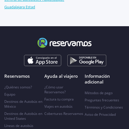
Guadalajara Estad
Reservamos
Ayuda al viajero
Información
adicional
¿Quiénes somos?
¿Cómo usar
Reservamos?
Métodos de pago
Equipo
Factura tu compra
Preguntas frecuentes
Destinos de Autobús en
México
Viajes en autobús
Términos y Condiciones
Destinos de Autobús en
Coberturas Reservamos
Aviso de Privacidad
United States
Líneas de autobús