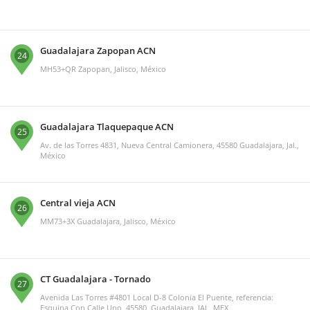
Guadalajara Zapopan ACN
24
MH53+QR Zapopan, Jalisco, México
Guadalajara Tlaquepaque ACN
25
Av. de las Torres 4831, Nueva Central Camionera, 45580 Guadalajara, Jal.,
México
Central vieja ACN
26
MM73+3X Guadalajara, Jalisco, México
CT Guadalajara - Tornado
27
Avenida Las Torres #4801 Local D-8 Colonia El Puente, referencia:
Esquina Con Calle Uno, 45580, Guadalajara, JAL, MEX