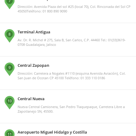
7
Dirección: Avenida Plaza del sol #25 (local 70), Col. Rinconada del Sol CP
45050Teléfono: 01 800 890 9090
Terminal Antigua
8
Av. Dr. R. Michel # 275, Sala B, San Carlos, C.P. 44460 Tel.: 01(33)3619-
0708 Guadalajara, Jalisco
Central Zapopan
9
Dirección: Carretera a Nogales #1110 (esquina Avenida Aviación), Col.
San Juan de Ocotan CP 45100 Teléfono: 01 333 110 0186
Central Nueva
10
Nueva Central Camionera, San Pedro Tlaquepaque, Carretera Libre a
Zapotlanejo SN, 45500.
Aeropuerto Miguel Hidalgo y Costilla
11