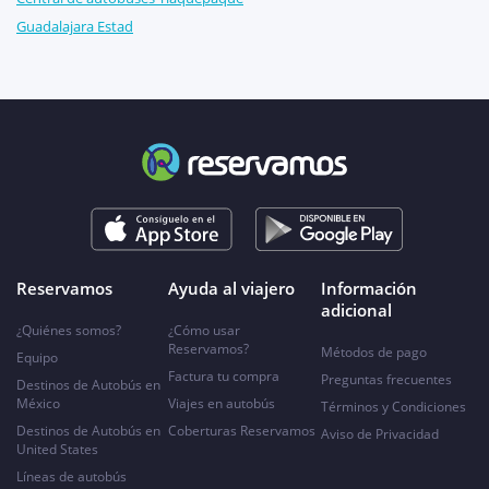
Guadalajara Estad
Reservamos
Ayuda al viajero
Información
adicional
¿Quiénes somos?
¿Cómo usar
Reservamos?
Métodos de pago
Equipo
Factura tu compra
Preguntas frecuentes
Destinos de Autobús en
México
Viajes en autobús
Términos y Condiciones
Destinos de Autobús en
Coberturas Reservamos
Aviso de Privacidad
United States
Líneas de autobús