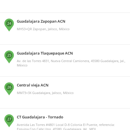
Guadalajara Zapopan ACN
24
MH53+QR Zapopan, Jalisco, México
Guadalajara Tlaquepaque ACN
25
Av. de las Torres 4831, Nueva Central Camionera, 45580 Guadalajara, Jal.,
México
Central vieja ACN
26
MM73+3X Guadalajara, Jalisco, México
CT Guadalajara - Tornado
27
Avenida Las Torres #4801 Local D-8 Colonia El Puente, referencia:
Esquina Con Calle Uno, 45580, Guadalajara, JAL, MEX