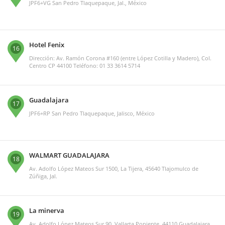
JPF6+VG San Pedro Tlaquepaque, Jal., México
Hotel Fenix
16
Dirección: Av. Ramón Corona #160 (entre López Cotilla y Madero), Col.
Centro CP 44100 Teléfono: 01 33 3614 5714
Guadalajara
17
JPF6+RP San Pedro Tlaquepaque, Jalisco, México
WALMART GUADALAJARA
18
Av. Adolfo López Mateos Sur 1500, La Tijera, 45640 Tlajomulco de
Zúñiga, Jal.
La minerva
19
Av. Adolfo López Mateos Sur 90, Vallarta Poniente, 44110 Guadalajara,