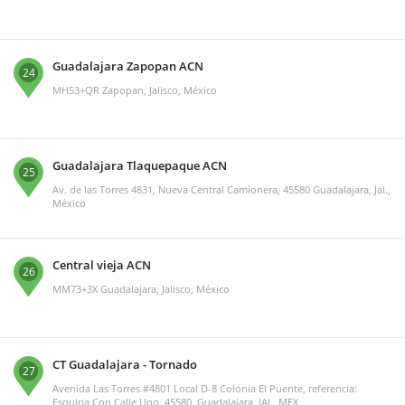
Guadalajara Zapopan ACN
24
MH53+QR Zapopan, Jalisco, México
Guadalajara Tlaquepaque ACN
25
Av. de las Torres 4831, Nueva Central Camionera, 45580 Guadalajara, Jal.,
México
Central vieja ACN
26
MM73+3X Guadalajara, Jalisco, México
CT Guadalajara - Tornado
27
Avenida Las Torres #4801 Local D-8 Colonia El Puente, referencia:
Esquina Con Calle Uno, 45580, Guadalajara, JAL, MEX