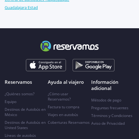
Guadalajara Estad
Reservamos
Ayuda al viajero
Información
adicional
¿Quiénes somos?
¿Cómo usar
Reservamos?
Métodos de pago
Equipo
Factura tu compra
Preguntas frecuentes
Destinos de Autobús en
México
Viajes en autobús
Términos y Condiciones
Destinos de Autobús en
Coberturas Reservamos
Aviso de Privacidad
United States
Líneas de autobús