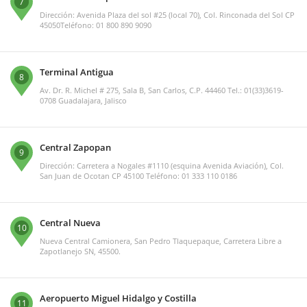
7
Dirección: Avenida Plaza del sol #25 (local 70), Col. Rinconada del Sol CP
45050Teléfono: 01 800 890 9090
Terminal Antigua
8
Av. Dr. R. Michel # 275, Sala B, San Carlos, C.P. 44460 Tel.: 01(33)3619-
0708 Guadalajara, Jalisco
Central Zapopan
9
Dirección: Carretera a Nogales #1110 (esquina Avenida Aviación), Col.
San Juan de Ocotan CP 45100 Teléfono: 01 333 110 0186
Central Nueva
10
Nueva Central Camionera, San Pedro Tlaquepaque, Carretera Libre a
Zapotlanejo SN, 45500.
Aeropuerto Miguel Hidalgo y Costilla
11