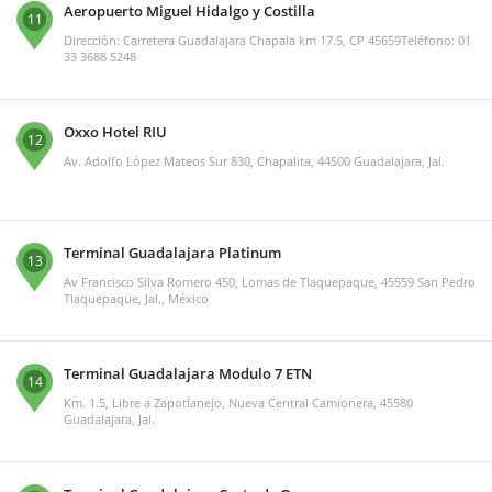
Aeropuerto Miguel Hidalgo y Costilla
11
Dirección: Carretera Guadalajara Chapala km 17.5, CP 45659Teléfono: 01
33 3688 5248
Oxxo Hotel RIU
12
Av. Adolfo López Mateos Sur 830, Chapalita, 44500 Guadalajara, Jal.
Terminal Guadalajara Platinum
13
Av Francisco Silva Romero 450, Lomas de Tlaquepaque, 45559 San Pedro
Tlaquepaque, Jal., México
Terminal Guadalajara Modulo 7 ETN
14
Km. 1.5, Libre a Zapotlanejo, Nueva Central Camionera, 45580
Guadalajara, Jal.