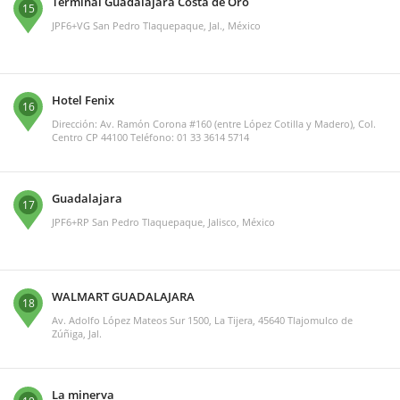
Terminal Guadalajara Costa de Oro
15
JPF6+VG San Pedro Tlaquepaque, Jal., México
Hotel Fenix
16
Dirección: Av. Ramón Corona #160 (entre López Cotilla y Madero), Col.
Centro CP 44100 Teléfono: 01 33 3614 5714
Guadalajara
17
JPF6+RP San Pedro Tlaquepaque, Jalisco, México
WALMART GUADALAJARA
18
Av. Adolfo López Mateos Sur 1500, La Tijera, 45640 Tlajomulco de
Zúñiga, Jal.
La minerva