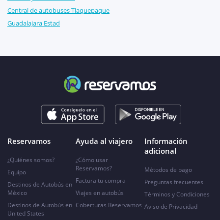
Central de autobuses Tlaquepaque
Guadalajara Estad
Reservamos
Ayuda al viajero
Información
adicional
¿Quiénes somos?
¿Cómo usar
Reservamos?
Métodos de pago
Equipo
Factura tu compra
Preguntas frecuentes
Destinos de Autobús en
México
Viajes en autobús
Términos y Condiciones
Destinos de Autobús en
Coberturas Reservamos
Aviso de Privacidad
United States