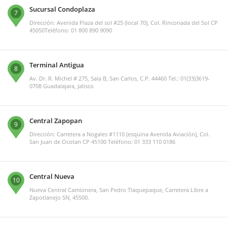
Sucursal Condoplaza
7
Dirección: Avenida Plaza del sol #25 (local 70), Col. Rinconada del Sol CP
45050Teléfono: 01 800 890 9090
Terminal Antigua
8
Av. Dr. R. Michel # 275, Sala B, San Carlos, C.P. 44460 Tel.: 01(33)3619-
0708 Guadalajara, Jalisco
Central Zapopan
9
Dirección: Carretera a Nogales #1110 (esquina Avenida Aviación), Col.
San Juan de Ocotan CP 45100 Teléfono: 01 333 110 0186
Central Nueva
10
Nueva Central Camionera, San Pedro Tlaquepaque, Carretera Libre a
Zapotlanejo SN, 45500.