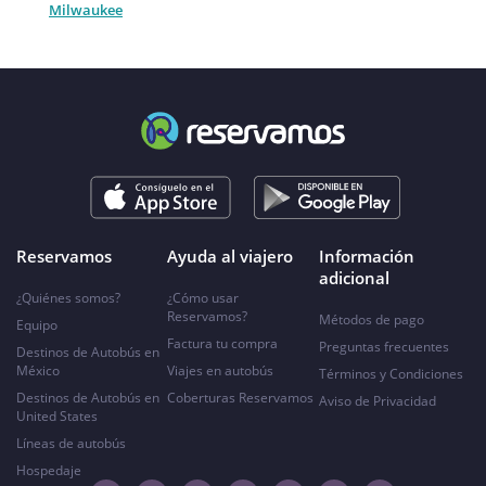
Milwaukee
Reservamos
Ayuda al viajero
Información
adicional
¿Quiénes somos?
¿Cómo usar
Reservamos?
Métodos de pago
Equipo
Factura tu compra
Preguntas frecuentes
Destinos de Autobús en
México
Viajes en autobús
Términos y Condiciones
Destinos de Autobús en
Coberturas Reservamos
Aviso de Privacidad
United States
Líneas de autobús
Hospedaje