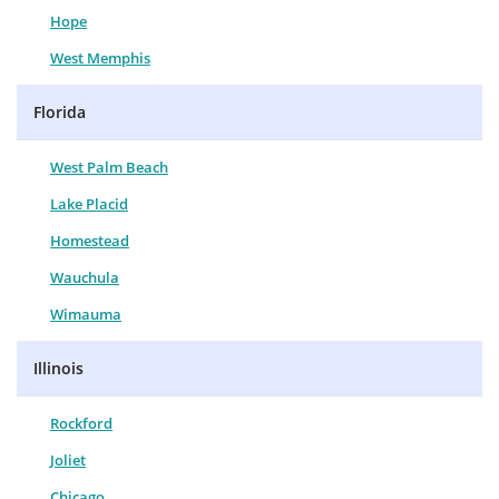
Hope
West Memphis
Florida
West Palm Beach
Lake Placid
Homestead
Wauchula
Wimauma
Illinois
Rockford
Joliet
Chicago