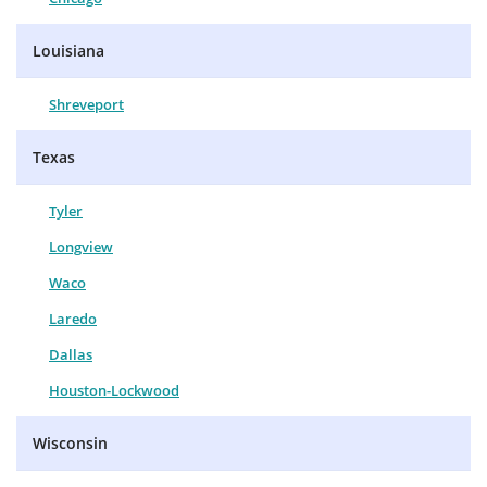
Louisiana
Shreveport
Texas
Tyler
Longview
Waco
Laredo
Dallas
Houston-Lockwood
Wisconsin