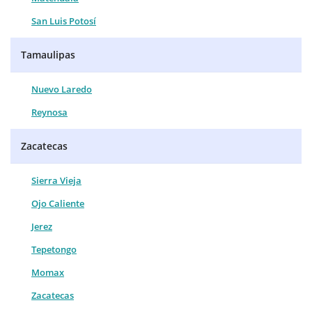
San Luis Potosí
Tamaulipas
Nuevo Laredo
Reynosa
Zacatecas
Sierra Vieja
Ojo Caliente
Jerez
Tepetongo
Momax
Zacatecas