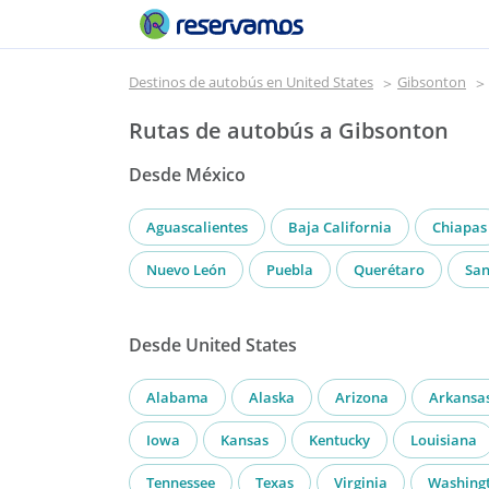
Destinos de autobús en United States
Gibsonton
Rutas de autobús a Gibsonton
Desde México
Aguascalientes
Baja California
Chiapas
Nuevo León
Puebla
Querétaro
San
Desde United States
Alabama
Alaska
Arizona
Arkansa
Iowa
Kansas
Kentucky
Louisiana
Tennessee
Texas
Virginia
Washing