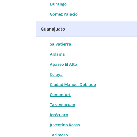
Durango
Gómez Palacio
Guanajuato
Salvatierra
Aldama
Apaseo El Alto
Celaya
Ciudad Manuel Doblado
Comonfort
Tarandacuao
Jerécuaro
Juventino Rosas
Tarimoro