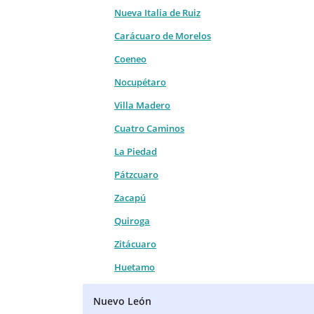
Nueva Italia de Ruiz
Carácuaro de Morelos
Coeneo
Nocupétaro
Villa Madero
Cuatro Caminos
La Piedad
Pátzcuaro
Zacapú
Quiroga
Zitácuaro
Huetamo
Nuevo León