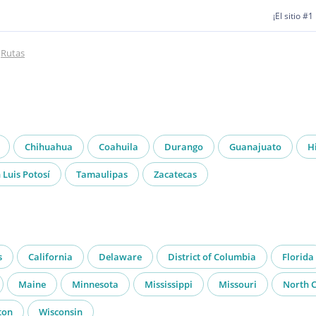
¡El sitio #
Rutas
Chihuahua
Coahuila
Durango
Guanajuato
H
 Luis Potosí
Tamaulipas
Zacatecas
s
California
Delaware
District of Columbia
Florida
Maine
Minnesota
Mississippi
Missouri
North C
ton
Wisconsin