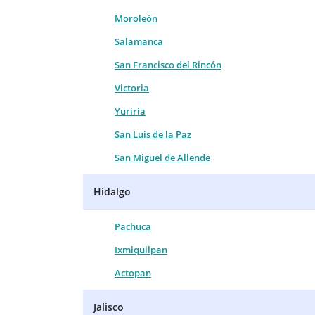
Moroleón
Salamanca
San Francisco del Rincón
Victoria
Yuriria
San Luis de la Paz
San Miguel de Allende
Hidalgo
Pachuca
Ixmiquilpan
Actopan
Jalisco