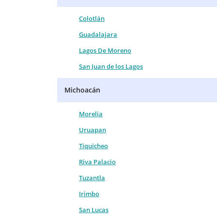
Colotlán
Guadalajara
Lagos De Moreno
San Juan de los Lagos
Michoacán
Morelia
Uruapan
Tiquicheo
Riva Palacio
Tuzantla
Irimbo
San Lucas