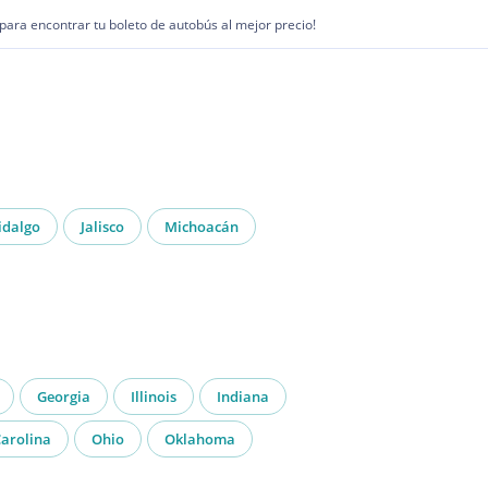
1 para encontrar tu boleto de autobús al mejor precio!
idalgo
Jalisco
Michoacán
Georgia
Illinois
Indiana
arolina
Ohio
Oklahoma